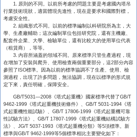
1. 原則的不同。以前所考慮的問題主要是考慮國內塔吊
行業技術現狀，適當體現先進性，現在是要求和國際對標，
考慮安全性。
2. 組織形式不同。以前的標準編制以科研院所為主，大
學、生產廠輔助；這次編制單位包括研究院，還有主機廠、
配套件企業、大學、檢驗單位，還有比較大的使用單位代表
（租賃商），等等。
3. 內容所涵蓋的領域不同。原來標準只管生產過程，現
在增加了安裝與爬升、使用檢查兩個重要部分，這2部分內容
參照了ISO標準。因為以前的標準協調不了生產、使用、檢
測過程，出現了許多問題，無法協調，現在以標準的形式規
定下來，責任明確，保障安全。
GB/T5031—2008《塔式起重機》國家標準代替了GB/T
9462-1999《塔式起重機技術條件》、GB/T 5031-1994《塔
式起重機性能試驗》、GB/T 17806-1999《塔式起重機可靠
性試驗方法》、GB/T 17807-1999《塔式起重機結構試驗方
法》、JG/T 5037-1993《塔式起重機分類》等5項標準。新
標準與GB/T 9462-1999等5個標準相比主要變化如下：