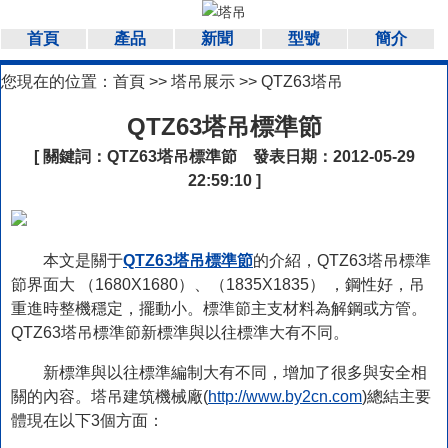
首頁
產品
新聞
型號
簡介
您現在的位置：
首頁
>>
塔吊展示
>>
QTZ63塔吊
QTZ63塔吊標準節
[ 關鍵詞：
QTZ63塔吊標準節
發表日期：2012-05-29
22:59:10 ]
本文是關于
QTZ63塔吊標準節
的介紹，QTZ63塔吊標準
節界面大 （1680X1680）、（1835X1835） ，鋼性好，吊
重進時整機穩定，擺動小。標準節主支材料為解鋼或方管。
QTZ63塔吊標準節新標準與以往標準大有不同。
新標準與以往標準編制大有不同，增加了很多與安全相
關的內容。塔吊建筑機械廠(
http://www.by2cn.com
)總結主要
體現在以下3個方面：