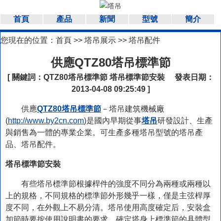
首頁
產品
新聞
型號
簡介
您現在的位置：
首頁
>>
塔吊展示
>>
塔吊配件
供應QTZ80塔吊標準節
[ 關鍵詞：
QTZ80塔吊標準節
塔吊標準節安裝
發表日期：
2013-04-08 09:25:49 ]
供應
QTZ80塔吊標準節
－塔吊建筑機械廠
(
http://www.by2cn.com
)是國內早期從事
塔吊
研發設計、生產
與銷售為一體的專業企業。可生產多種塔吊型號的塔吊產
品、塔吊配件。
塔吊標準節安裝
有些塔吊標準節根據桿件的強度不同分為兩種或兩種以
上的規格，不同規格的標準節外形幾乎一樣，僅是主弦桿厚
度不同，在外觀上不易分清。塔吊使用高度確定后，安裝盒
加節時要按使用說明書的要求，確定塔身上標準節的具體型