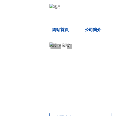
網站首頁
公司簡介
我廠生產多種塔吊型號
1
2
3
4