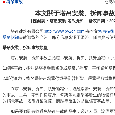
■
塔吊事故
您現
本文關于塔吊安裝、拆卸事故
[ 關鍵詞：
塔吊安裝
塔吊拆卸
發表日期：2020-04
塔吊建筑有限公司(
http://www.by2cn.com
)在本文
塔吊技術
塔吊拆卸
事故類型的介紹，部分信息來源于網絡，僅供參考使
塔吊安裝、拆卸事故類型
塔吊安裝、拆卸事故是指塔吊安裝、拆卸、頂升過程中，發
1.傾翻事故，指的是塔身整體傾倒或塔吊起重臂、平衡臂和塔
2.斷臂事故，指的是塔吊起重臂或平衡臂折彎、嚴重變形或斷
在塔吊安裝、拆卸、頂升過程中，還經常發生安裝、拆卸作
的事故，工具、零部件從塔身、臂架等高處墜落發生的物體打
的觸電事故，塔吊臂架碰撞、擠壓等發生的起重傷害事故等。
如果要做到有效避免塔吊事故的發生，必須人員、設備兩面