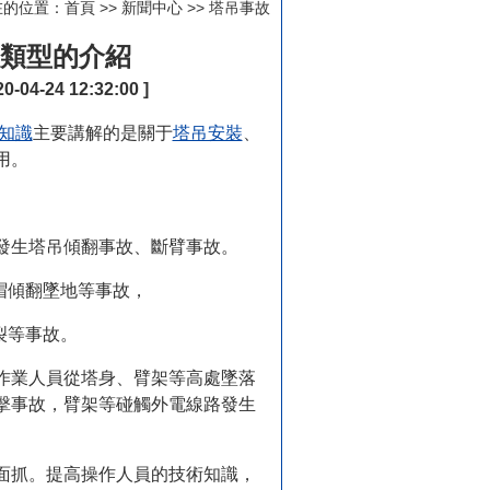
在的位置：
首頁
>>
新聞中心
>>
塔吊事故
類型的介紹
-24 12:32:00 ]
知識
主要講解的是關于
塔吊安裝
、
用。
生塔吊傾翻事故、斷臂事故。
帽傾翻墜地等事故，
裂等事故。
業人員從塔身、臂架等高處墜落
擊事故，臂架等碰觸外電線路發生
抓。提高操作人員的技術知識，