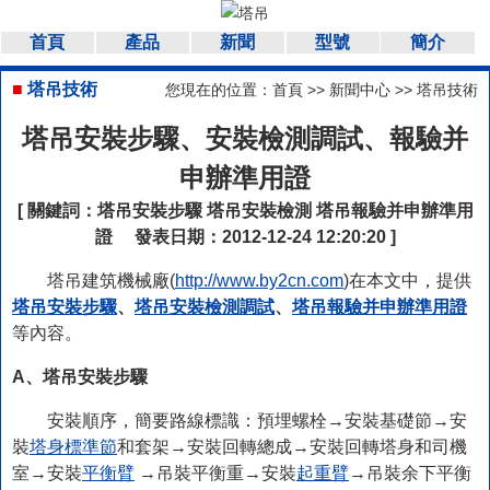
首頁
產品
新聞
型號
簡介
■
塔吊技術
您現在的位置：
首頁
>>
新聞中心
>>
塔吊技術
塔吊安裝步驟、安裝檢測調試、報驗并
申辦準用證
[ 關鍵詞：
塔吊安裝步驟
塔吊安裝檢測
塔吊報驗并申辦準用
證
發表日期：2012-12-24 12:20:20 ]
塔吊建筑機械廠(
http://www.by2cn.com
)在本文中，提供
塔吊安裝步驟
、
塔吊安裝檢測調試
、
塔吊報驗并申辦準用證
等內容。
A、塔吊安裝步驟
安裝順序，簡要路線標識：預埋螺栓→安裝基礎節→安
裝
塔身標準節
和套架→安裝回轉總成→安裝回轉塔身和司機
室→安裝
平衡臂
→吊裝平衡重→安裝
起重臂
→吊裝余下平衡