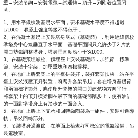
重→安裝吊鉤→安裝電纜→試運轉→頂升→到附著位置附
著。
1、用水平儀檢測基礎水平面，要求基礎水平度不得超過
1/1000；混凝土強度等級不得低于 。
2、在混凝土基礎上安裝塔身底式（基礎節），利用經緯儀校
準塔身中心線垂直于水平面，基礎平面間只允許少于2 片的
開口墊鐵調整塔身，塔身垂直度應小于3/1000。
3、在基礎預埋螺栓、預埋座上安裝基礎節，加強節，標準
節。安裝十字架、加壓重塊和四根撐桿。
4、在地面上將套架上的平臺拼裝好，裝好套架扶梯，站在平
臺上安裝液壓頂升裝置，將爬升套架吊起，套在塔身基礎節
和兩節標準節外，應使爬升套架的開口與建筑物方向平行，
將套架上的頂升橫梁擱在最下面的基礎節踏步上，使有油缸
的一面對準塔身上有踏步的一面套入。
5、在地面上將上下支承和回轉齒圈裝為一組件，安裝引進導
軌，吊裝回轉部分。
6、吊裝塔身過渡節，在地面上檢查好司機室的電氣設備，吊
裝駕駛室。