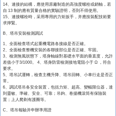
14、連接的結構，應使用原廠制造的高強度螺栓或銷軸，若
自 13 制的應有質量合格的實驗證明，否則不得使用。
15、連接螺栓時，采用專用的力矩扳手，并應按裝配技術要
求擰緊。
B、塔吊安裝檢測調試
1、全面檢查塔式起重機電路各接線是否正確。
2、全面檢查整機安裝的各聯接部位是否正確、牢固。
3、檢測無風狀態下，塔身軸線對基礎水平面的垂直度，允許
差值小于3/1000。 4、塔身防雷檢測接地電阻小于 Ω ，符合
要求。
5、塔吊試運轉，檢查主機升降、塔吊回轉、小車行走是否正
常。
6、調試塔吊各安全裝置，包括力矩、超高、變幅限位器，達
到靈敏、準確、安全、可靠；吊鉤、卷揚機滾筒有保險裝
置；上人爬剃有護圈等。
C、塔吊報驗并申辦準用證