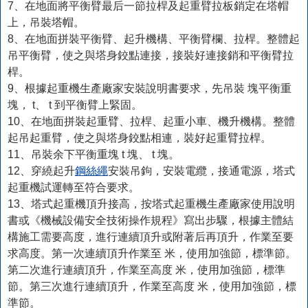
7、在地面將平衡臂最后一節拉桿及起重臂拉板銷定在塔帽
上，吊裝塔帽。
8、在地面拼裝平衡臂、起升機構、平衡臂欄、拉桿。整體起
吊平衡臂，使之與塔身鉸點連接，接裝好連接銷和平衡臂拉
桿。
9、根據起重機生產廠家安裝說明書要求，先吊裝 塊平衡重
塊， t、 t 到平衡臂上緊固。
10、在地面拼裝起重臂、拉桿、起重小車、機升機構。整體
起吊起重臂，使之與塔身鉸點相連，裝好起重臂拉桿。
11、吊裝余下平衡重塊 t 塊、 t 塊。
12、穿繞起升
鋼絲繩
安裝吊鉤，安裝電纜，接通電源，塔式
起重機試運轉至符合要求。
13、塔式起重機頂升接高，按塔式起重機生產廠家使用說明
書或《機械設備安全技術操作規程》寫出步驟，根據主體結
構施工需要高度，進行連續頂升或附著后再頂升，作業至要
求高度。第一次連續頂升作業至 米，使用加強節，標準節。
第二次進行連續頂升，作業至高度 米，使用加強節，標準
節。第三次進行連續頂升，作業至高度 米，使用加強節，標
準節。