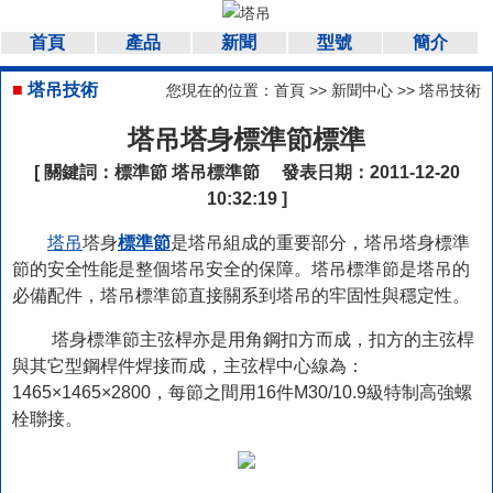
首頁
產品
新聞
型號
簡介
■
塔吊技術
您現在的位置：
首頁
>>
新聞中心
>>
塔吊技術
塔吊塔身標準節標準
[ 關鍵詞：
標準節
塔吊標準節
發表日期：2011-12-20
10:32:19 ]
塔吊
塔身
標準節
是塔吊組成的重要部分，塔吊塔身標準
節的安全性能是整個塔吊安全的保障。塔吊標準節是塔吊的
必備配件，塔吊標準節直接關系到塔吊的牢固性與穩定性。
塔身標準節主弦桿亦是用角鋼扣方而成，扣方的主弦桿
與其它型鋼桿件焊接而成，主弦桿中心線為：
1465×1465×2800，每節之間用16件M30/10.9級特制高強螺
栓聯接。