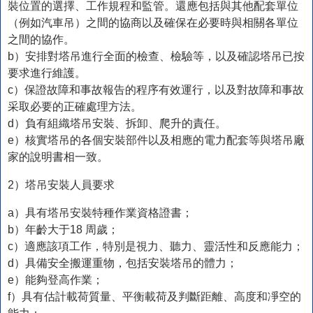
裝位置的選擇、工作規程和監管。還應包括與其他配套單位
（例如汽車吊）之間的協商以及確保在必要時與相關各單位
之間的協作。
b）安排對塔吊進行全面的檢查、檢驗等，以及確認塔吊已按
要求進行維護。
c）保證故障和事故報告的程序有效運行，以及對故障和事故
采取必要的正確處理方法。
d）負有組織塔吊安裝、拆卸、爬升的責任。
e）核實塔吊的各個安裝部件以及相應的電力配套等與塔吊廠
家的說明書相一致。
2）塔吊安裝人員要求
a）具有塔吊安裝特種作業資格證書；
b）年齡大于18 周歲；
c）適應該項工作，特別是視力、聽力、靈活性和反應能力；
d）具備安全搬運重物，包括安裝塔吊的體力；
e）能夠登高作業；
f）具有估計載荷質量、平衡載荷及判斷距離、高度和凈空的