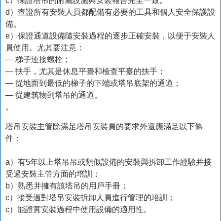
c）保證塔吊的附屬設施與安裝報告完全一致。
d）查證所有安裝人員都配備有必要的工具和個人安全保護設
備。
e）保證通道設備隨安裝過程的逐步正確安裝，以便于安裝人
員使用。尤其要注意：
― 梯子連接螺栓；
― 扶手，尤其是休息平臺和檢查平臺的扶手；
― 從地面到最低的梯子的下端或塔吊底架的通道；
― 從建筑物到塔吊的通道。
。
塔吊安裝主管除滿足塔吊安裝員的要求外還應滿足以下條
件：
a）有5年以上塔吊吊或類似設備的安裝與拆卸工作經驗并接
受過安裝主管方面的培訓；
b）熟悉并擁有該塔吊的用戶手冊；
c）接受過對塔吊安裝拆卸人員進行管理的培訓；
c）能證實安裝過程中使用設備的適用性。