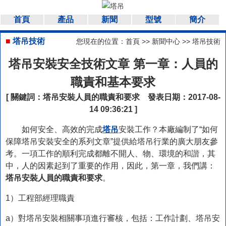
首頁
產品
新聞
型號
簡介
■
塔吊技術
您現在的位置：
首頁
>>
新聞中心
>>
塔吊技術
塔吊安裝安全技術文章 第一章：人員的
職責和基本要求
[ 關鍵詞：
塔吊安裝人員的職責和要求
發表日期：2017-08-
14 09:36:21 ]
如何安全、高效的完成
塔吊
安裝工作？本廠編制了“如何
保障塔吊安裝安全的系列文章”提供給塔吊行業的廣大朋友參
考。一項工作的順利完成都離不開人、物、環境的和諧，其
中，人的因素起到了重要的作用，因此，第一章，我們講：
塔吊安裝人員的職責和要求
。
1）工程部經理職責
a）對塔吊安裝相關事項進行審核，包括：工作計劃、塔吊安