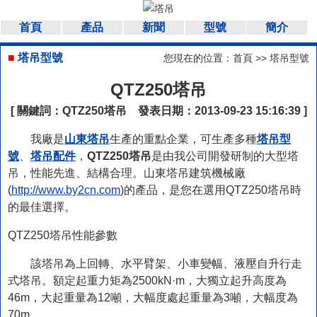
首頁
產品
新聞
型號
簡介
■
塔吊型號
您現在的位置：
首頁
>>
塔吊型號
QTZ250塔吊
[ 關鍵詞：
QTZ250塔吊
發表日期：2013-09-23 15:16:39 ]
我廠是
山東塔吊
生產的重點企業，可生產多種
塔吊型
號
、
塔吊配件
，
QTZ250塔吊
是由我公司開發研制的大型塔
吊，性能先進、結構合理。山東塔吊建筑機械廠
(
http://www.by2cn.com
)的產品，是您在選用QTZ250塔吊時
的最佳選擇。
QTZ250塔吊性能參數
該塔吊為上回轉、水平臂架、小車變幅、液壓自升行走
式塔吊。額定起重力矩為2500kN·m，大獨立起升高度為
46m，大起重量為12噸，大幅度處起重量為3噸，大幅度為
70m。