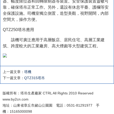
器、幅度限位器和回轉限制器等裝置。安全保護裝置靈敏可
靠，確保塔吊正常工作。另外，還設有休息平臺、護欄等安
全保護設施。司機室獨立側置，造型美觀，視野開闊，內部
空間大，操作方便。
QTZ250塔吊應用
該機可廣泛應用于高層飯店、居民住宅、高層工業建
筑、跨度較大的工業廠房、高大煙囪等大型建筑工程。
上一篇文章：
塔機
下一篇文章：
QTZ315塔吊
版權所有：塔吊生產廠家 CTRL All Rights 2010 Reserved
www.by2cn.com
地址：山東省章丘市赭山公園園 電話：0531-81291977 手
機：15165000098